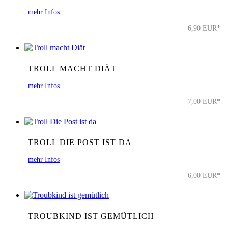
mehr Infos
6,90 EUR*
TROLL MACHT DIÄT
mehr Infos
7,00 EUR*
TROLL DIE POST IST DA
mehr Infos
6,00 EUR*
TROUBKIND IST GEMÜTLICH