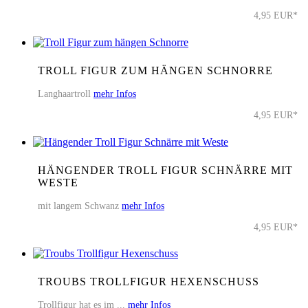
4,95 EUR*
TROLL FIGUR ZUM HÄNGEN SCHNORRE
Langhaartroll
mehr Infos
4,95 EUR*
HÄNGENDER TROLL FIGUR SCHNÄRRE MIT
WESTE
mit langem Schwanz
mehr Infos
4,95 EUR*
TROUBS TROLLFIGUR HEXENSCHUSS
Trollfigur hat es im ...
mehr Infos