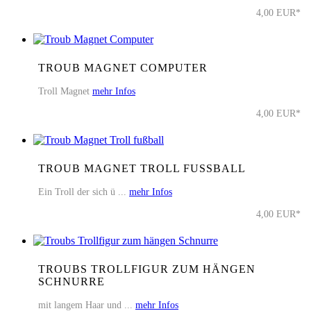
4,00 EUR*
TROUB MAGNET COMPUTER
Troll Magnet
mehr Infos
4,00 EUR*
TROUB MAGNET TROLL FUSSBALL
Ein Troll der sich ü ...
mehr Infos
4,00 EUR*
TROUBS TROLLFIGUR ZUM HÄNGEN
SCHNURRE
mit langem Haar und ...
mehr Infos