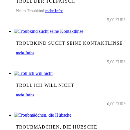
TROLL DER TOLPATSCH
Neues Troubkind
mehr Infos
5,00 EUR*
TROUBKIND SUCHT SEINE KONTAKTLINSE
mehr Infos
5,00 EUR*
TROLL ICH WILL NICHT
mehr Infos
6,00 EUR*
TROUBMÄDCHEN, DIE HÜBSCHE