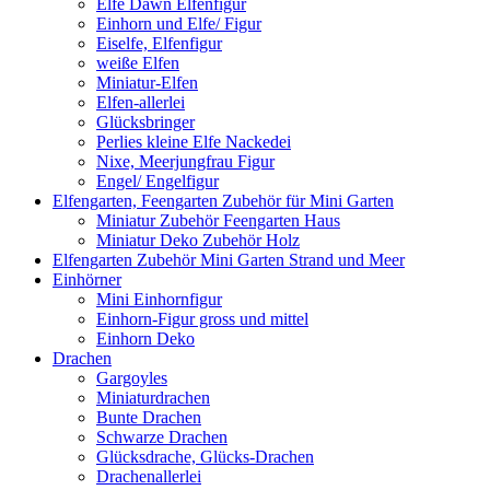
Elfe Dawn Elfenfigur
Einhorn und Elfe/ Figur
Eiselfe, Elfenfigur
weiße Elfen
Miniatur-Elfen
Elfen-allerlei
Glücksbringer
Perlies kleine Elfe Nackedei
Nixe, Meerjungfrau Figur
Engel/ Engelfigur
Elfengarten, Feengarten Zubehör für Mini Garten
Miniatur Zubehör Feengarten Haus
Miniatur Deko Zubehör Holz
Elfengarten Zubehör Mini Garten Strand und Meer
Einhörner
Mini Einhornfigur
Einhorn-Figur gross und mittel
Einhorn Deko
Drachen
Gargoyles
Miniaturdrachen
Bunte Drachen
Schwarze Drachen
Glücksdrache, Glücks-Drachen
Drachenallerlei