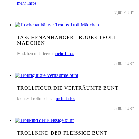
mehr Infos
7,00 EUR*
TASCHENANHÄNGER TROUBS TROLL
MÄDCHEN
Mädchen mit Beeren
mehr Infos
3,00 EUR*
TROLLFIGUR DIE VERTRÄUMTE BUNT
kleines Trollmädchen
mehr Infos
5,00 EUR*
TROLLKIND DER FLEISSIGE BUNT