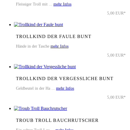
Fleissiger Troll mit ...
mehr Infos
5,00 EUR*
TROLLKIND DER FAULE BUNT
Hände in der Tasche
mehr Infos
5,00 EUR*
TROLLKIND DER VERGESSLICHE BUNT
Geldbeutel in der Ha ...
mehr Infos
5,00 EUR*
TROUB TROLL BAUCHRUTSCHER