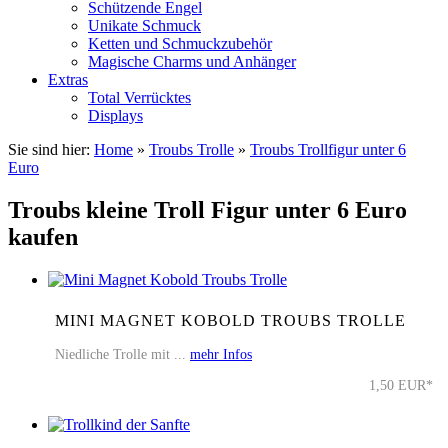
Schützende Engel
Unikate Schmuck
Ketten und Schmuckzubehör
Magische Charms und Anhänger
Extras
Total Verrücktes
Displays
Sie sind hier:
Home
»
Troubs Trolle
»
Troubs Trollfigur unter 6
Euro
Troubs kleine Troll Figur unter 6 Euro
kaufen
MINI MAGNET KOBOLD TROUBS TROLLE
Niedliche Trolle mit ...
mehr Infos
1,50 EUR*