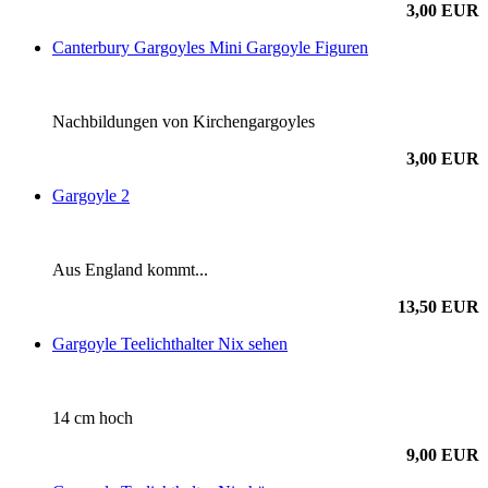
3,00 EUR
Canterbury Gargoyles Mini Gargoyle Figuren
Nachbildungen von Kirchengargoyles
3,00 EUR
Gargoyle 2
Aus England kommt...
13,50 EUR
Gargoyle Teelichthalter Nix sehen
14 cm hoch
9,00 EUR