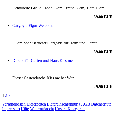
Detaillierte Größe: Höhe 32cm, Breite 18cm, Tiefe 18cm
39,00 EUR
Gargoyle Figur Welcome
33 cm hoch ist dieser Gargoyle für Heim und Garten
39,00 EUR
Drache für Garten und Haus Kiss me
Dieser Gartendrache Kiss me hat Witz
29,90 EUR
1
2
»
Versandkosten
Lieferzeiten
Liefereinschränkung
AGB
Datenschutz
Impressum
Hilfe
Widerrufsrecht
Unsere Kategorien