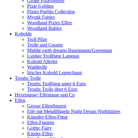
Große Pixiefiguren
Pixie Goblins
Pixies Pueblo Collection
Mystik Fairies
Woodland Pixies Elfen
Woodland Babies
Kobolde
Troll Pilze
Trolle und Gnome
Middle earth dreams Baummann/Greenman
Lustige Trollfigur Langnas
Kobold Allerlei
Waldtrolle
Irischer Kobold Leprechaun
Troubs Trolle
Troubs Trollfigur unter 6 Euro
Troubs Trolle über 6 Euro
Hexentasse/ Elfentasse und Co
Elfen
Grosse Elfenfiguren
Elfe mit Metallflügeln Night Dream Nightfairies
Künstler-Elfen-Figur
Elfen-Figuren
Gothic Fairy
Kinder-Elfen