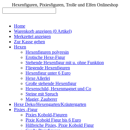
Hexenfiguren, Pixiesfiguren, Trolle und Elfen Onlineshop
Home
Warenkorb anzeigen (
0
Artikel)
Merkzettel anzeigen
Zur Kasse gehen
Hexen
Hexenfiguren polyresin
Erotische Hexe-Figur
Stehende Hexenfigur mit u. ohne Funktion
Fliegende Hexenfiguren
Hexenfigur unter 6 Euro
Hexe Allerlei
Große stehende Hexenfigur
Hexenschild, Hexenmagnet und Co
Steine mit Spruch
Magier, Zauberer
Hexe Deko/Hexengarten/Kräutergarten
Pixies -Figur
Pixies Kobold-Figuren
Pixie Kobold Figur bis 6 Euro
Hilfreiche Pixies, Pixie Kobold Figur