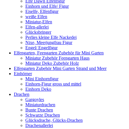
Elfe Dawn Elfenfigur
Einhorn und Elfe/ Figur
Eiselfe, Elfenfigur
weiße Elfen
Miniatur-Elfen
Elfen-allerlei
Glücksbringer
Perlies kleine Elfe Nackedei
Nixe, Meerjungfrau Figur
Engel/ Engelfigur
Elfengarten, Feengarten Zubehör für Mini Garten
Miniatur Zubehör Feengarten Haus
Miniatur Deko Zubehör Holz
Elfengarten Zubehör Mini Garten Strand und Meer
Einhörner
Mini Einhornfigur
Einhorn-Figur gross und mittel
Einhorn Deko
Drachen
Gargoyles
Miniaturdrachen
Bunte Drachen
Schwarze Drachen
Glücksdrache, Glücks-Drachen
Drachenallerlei