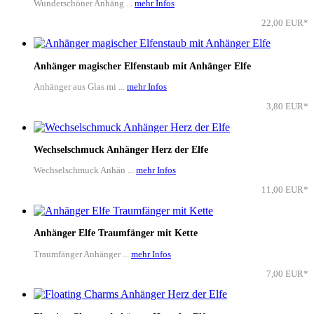
Wunderschöner Anhäng ...
mehr Infos
22,00 EUR*
Anhänger magischer Elfenstaub mit Anhänger Elfe
Anhänger aus Glas mi ...
mehr Infos
3,80 EUR*
Wechselschmuck Anhänger Herz der Elfe
Wechselschmuck Anhän ...
mehr Infos
11,00 EUR*
Anhänger Elfe Traumfänger mit Kette
Traumfänger Anhänger ...
mehr Infos
7,00 EUR*