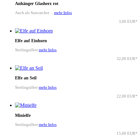
Anhänger Glasherz rot
Auch als Suncatcher ...
mehr Infos
3,00 EUR*
Elfe auf Einhorn
Sterlingsilber
mehr Infos
32,00 EUR*
Elfe an Seil
Sterlingsilber
mehr Infos
22,00 EUR*
Minielfe
Sterlingsilber
mehr Infos
15,00 EUR*