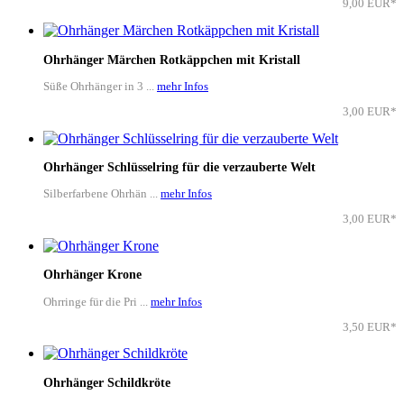
9,00 EUR*
Ohrhänger Märchen Rotkäppchen mit Kristall
Süße Ohrhänger in 3 ...
mehr Infos
3,00 EUR*
Ohrhänger Schlüsselring für die verzauberte Welt
Silberfarbene Ohrhän ...
mehr Infos
3,00 EUR*
Ohrhänger Krone
Ohrringe für die Pri ...
mehr Infos
3,50 EUR*
Ohrhänger Schildkröte