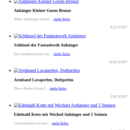
Anhänger Kleiner Gnom Bronze
Süßer Anhänger Gnom ...
mehr Infos
6,50 EUR*
Schlüssel der Fantasiewelt Anhänger
Ein wunderschöner An ...
mehr Infos
14,90 EUR*
Armband Lavaperlen, Duftperlen
Diese Perlen könnt I ...
mehr Infos
3,90 EUR*
Edelstahl Kette mit Wechsel Anhänger und 5 Steinen
Lavascheiben in unte ...
mehr Infos