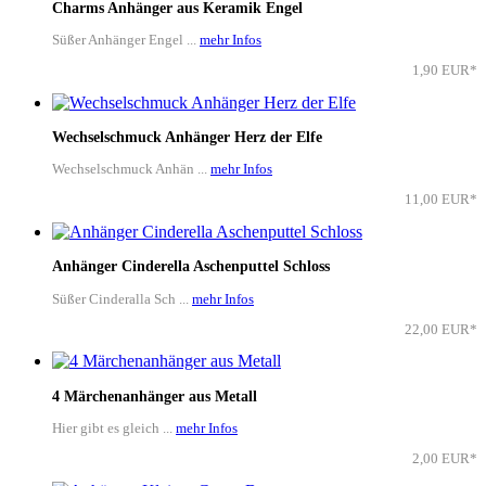
Charms Anhänger aus Keramik Engel
Süßer Anhänger Engel ...
mehr Infos
1,90 EUR*
Wechselschmuck Anhänger Herz der Elfe
Wechselschmuck Anhän ...
mehr Infos
11,00 EUR*
Anhänger Cinderella Aschenputtel Schloss
Süßer Cinderalla Sch ...
mehr Infos
22,00 EUR*
4 Märchenanhänger aus Metall
Hier gibt es gleich ...
mehr Infos
2,00 EUR*