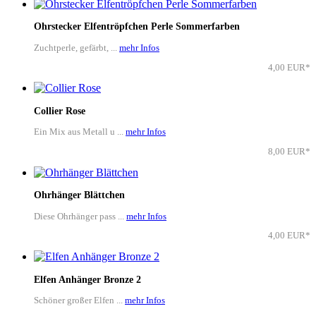
Ohrstecker Elfentröpfchen Perle Sommerfarben
Zuchtperle, gefärbt, ...
mehr Infos
4,00 EUR*
Collier Rose
Ein Mix aus Metall u ...
mehr Infos
8,00 EUR*
Ohrhänger Blättchen
Diese Ohrhänger pass ...
mehr Infos
4,00 EUR*
Elfen Anhänger Bronze 2
Schöner großer Elfen ...
mehr Infos