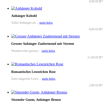
9,00 EUR*
Anhänger Kobold
Toller Anhänger als ...
mehr Infos
8,00 EUR*
Grosser Anhänger Zaubermond mit Sternen
Wundervoller grosser ...
mehr Infos
11,00 EUR*
Romantisches Lesezeichen Rose
Zarte magische Lesez ...
mehr Infos
2,80 EUR*
Sitzender Gnom, Anhänger Bronze