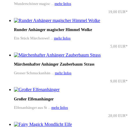
Wunderschöner magisc ...
mehr Infos
19,00 EUR*
Runder Anhänger magischer Himmel Wolke
Ein Stück Märchenwel ...
mehr Infos
5,00 EUR*
Märchenhafter Anhänger Zauberbaum Strass
Grosser Schmuckanhän ...
mehr Infos
9,00 EUR*
Großer Elfenanhänger
Elfenanhänger aus St ...
mehr Infos
28,00 EUR*