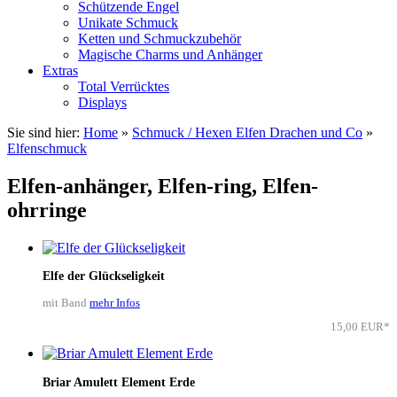
Schützende Engel
Unikate Schmuck
Ketten und Schmuckzubehör
Magische Charms und Anhänger
Extras
Total Verrücktes
Displays
Sie sind hier:
Home
»
Schmuck / Hexen Elfen Drachen und Co
»
Elfenschmuck
Elfen-anhänger, Elfen-ring, Elfen-
ohrringe
Elfe der Glückseligkeit
mit Band
mehr Infos
15,00 EUR*
Briar Amulett Element Erde