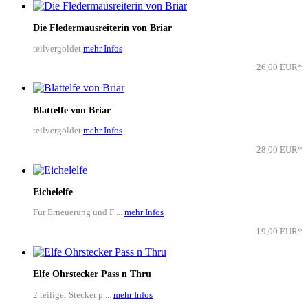
Die Fledermausreiterin von Briar
teilvergoldet
mehr Infos
26,00 EUR*
Blattelfe von Briar
teilvergoldet
mehr Infos
28,00 EUR*
Eichelelfe
Für Erneuerung und F ...
mehr Infos
19,00 EUR*
Elfe Ohrstecker Pass n Thru
2 teiliger Stecker p ...
mehr Infos