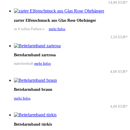
14,90 EUR*
zarter Elfenschmuck aus Glas Rose Ohrhänger
in 6 tollen Farben e ...
mehr Infos
3,50 EUR*
Bettelarmband zartrosa
märchenhaft
mehr Infos
4,00 EUR*
Bettelarmband braun
mehr Infos
4,00 EUR*
Bettelarmband türkis