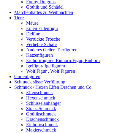
Funny Dragons
Gothik und Schädel
Märchenhaftes zu Weihnachten
Tiere
Mäuse
Eulen Eulenfigur
Delfine
Verrückte Frösche
Verliebte Schafe
Anderes Getier, Tierfiguren
Katzenfiguren
Einhornfiguren Einhorn-Figur, Einhorn
Igelfigur/ Igelfiguren
Wolf Figur , Wolf Figuren
Gartenfiguren
Schmuck süsse Verführung
Schmuck / Hexen Elfen Drachen und Co
Elfenschmuck
Hexenschmuck
Schlüsselanhänger
Strass-Schmuck
Gothikschmuck
Drachenschmuck
Einhornschmuck
Magierschmuck