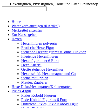
Hexenfiguren, Pixiesfiguren, Trolle und Elfen Onlineshop
Home
Warenkorb anzeigen (
0
Artikel)
Merkzettel anzeigen
Zur Kasse gehen
Hexen
Hexenfiguren polyresin
Erotische Hexe-Figur
Stehende Hexenfigur mit u. ohne Funktion
Fliegende Hexenfiguren
Hexenfigur unter 6 Euro
Hexe Allerlei
Große stehende Hexenfigur
Hexenschild, Hexenmagnet und Co
Steine mit Spruch
Magier, Zauberer
Hexe Deko/Hexengarten/Kräutergarten
Pixies -Figur
Pixies Kobold-Figuren
Pixie Kobold Figur bis 6 Euro
Hilfreiche Pixies, Pixie Kobold Figur