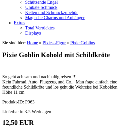
Schützende Engel
Unikate Schmuck
Ketten und Schmuckzubehör
Magische Charms und Anhänger
Extras
Total Verrücktes
Displays
Sie sind hier:
Home
»
Pixies -Figur
»
Pixie Goblins
Pixie Goblin Kobold mit Schildkröte
So geht achtsam und nachhaltig reisen !!!
Kein Fahrrad, Auto, Flugzeug und Co... Man frage einfach eine
freundliche Schildkröte und los geht die Weltreise bei Kobolden.
Höhe 11 cm
Produkt-ID: P963
Lieferbar in 3-5 Werktagen
12,50 EUR