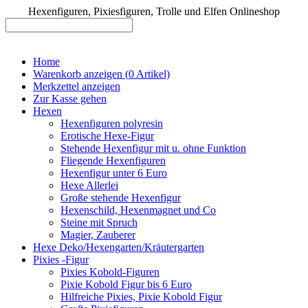
Hexenfiguren, Pixiesfiguren, Trolle und Elfen Onlineshop
Home
Warenkorb anzeigen (
0
Artikel)
Merkzettel anzeigen
Zur Kasse gehen
Hexen
Hexenfiguren polyresin
Erotische Hexe-Figur
Stehende Hexenfigur mit u. ohne Funktion
Fliegende Hexenfiguren
Hexenfigur unter 6 Euro
Hexe Allerlei
Große stehende Hexenfigur
Hexenschild, Hexenmagnet und Co
Steine mit Spruch
Magier, Zauberer
Hexe Deko/Hexengarten/Kräutergarten
Pixies -Figur
Pixies Kobold-Figuren
Pixie Kobold Figur bis 6 Euro
Hilfreiche Pixies, Pixie Kobold Figur