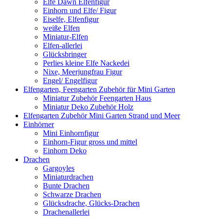
Elfe Dawn Elfenfigur
Einhorn und Elfe/ Figur
Eiselfe, Elfenfigur
weiße Elfen
Miniatur-Elfen
Elfen-allerlei
Glücksbringer
Perlies kleine Elfe Nackedei
Nixe, Meerjungfrau Figur
Engel/ Engelfigur
Elfengarten, Feengarten Zubehör für Mini Garten
Miniatur Zubehör Feengarten Haus
Miniatur Deko Zubehör Holz
Elfengarten Zubehör Mini Garten Strand und Meer
Einhörner
Mini Einhornfigur
Einhorn-Figur gross und mittel
Einhorn Deko
Drachen
Gargoyles
Miniaturdrachen
Bunte Drachen
Schwarze Drachen
Glücksdrache, Glücks-Drachen
Drachenallerlei