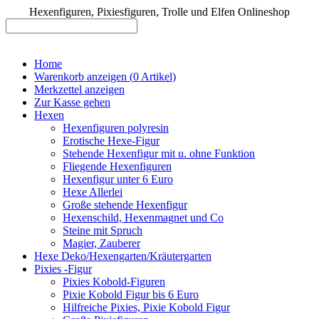
Hexenfiguren, Pixiesfiguren, Trolle und Elfen Onlineshop
Home
Warenkorb anzeigen (
0
Artikel)
Merkzettel anzeigen
Zur Kasse gehen
Hexen
Hexenfiguren polyresin
Erotische Hexe-Figur
Stehende Hexenfigur mit u. ohne Funktion
Fliegende Hexenfiguren
Hexenfigur unter 6 Euro
Hexe Allerlei
Große stehende Hexenfigur
Hexenschild, Hexenmagnet und Co
Steine mit Spruch
Magier, Zauberer
Hexe Deko/Hexengarten/Kräutergarten
Pixies -Figur
Pixies Kobold-Figuren
Pixie Kobold Figur bis 6 Euro
Hilfreiche Pixies, Pixie Kobold Figur